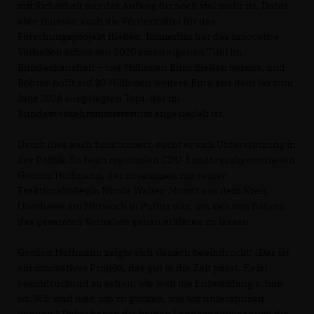
mit Sicherheit nur der Anfang für noch viel mehr ist. Dafür
aber müssen auch die Fördermittel für das
Forschungsprojekt fließen. Immerhin hat das innovative
Vorhaben schon seit 2020 einen eigenen Titel im
Bundeshaushalt – vier Millionen Euro fließen bereits, und
Böhme hofft auf 30 Millionen weitere Euro aus dem bis zum
Jahr 2026 ausgelegten Topf, der im
Bundesverkehrsministerium angesiedelt ist.
Damit dies auch funktioniert, sucht er sich Unterstützung in
der Politik. So beim regionalen CDU-Landtagsabgeordneten
Gordon Hoffmann, der zusammen mit seiner
Fraktionskollegin Nicole Walter-Mundt aus dem Kreis
Oberhavel am Mittwoch in Putlitz war, um sich von Böhme
das gesamten Vorhaben genau erklären zu lassen.
Gordon Hoffmann zeigte sich danach beeindruckt: „Das ist
ein innovatives Projekt, das gut in die Zeit passt. Es ist
beeindruckend zu sehen, wie weit die Entwicklung schon
ist. Wir sind hier, um zu gucken, wie wir unterstützen
können.“ Dabei haben die beiden Landespolitiker auch die