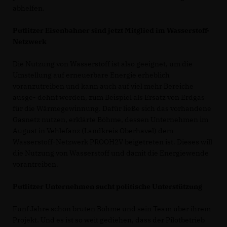
abhelfen.
Putlitzer Eisenbahner sind jetzt Mitglied im Wasserstoff-
Netzwerk
Die Nutzung von Wasserstoff ist also geeignet, um die
Umstellung auf erneuerbare Energie erheblich
voranzutreiben und kann auch auf viel mehr Bereiche
ausge- dehnt werden, zum Beispiel als Ersatz von Erdgas
für die Wärmegewinnung. Dafür ließe sich das vorhandene
Gasnetz nutzen, erklärte Böhme, dessen Unternehmen im
August in Vehlefanz (Landkreis Oberhavel) dem
Wasserstoff-Netzwerk PROOH2V beigetreten ist. Dieses will
die Nutzung von Wasserstoff und damit die Energiewende
vorantreiben.
Putlitzer Unternehmen sucht politische Unterstützung
Fünf Jahre schon brüten Böhme und sein Team über ihrem
Projekt. Und es ist so weit gediehen, dass der Pilotbetrieb