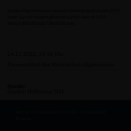
Quelle:
https://www.maz-online.de/lokales/prignitz/putlitz-2023-
erster-zug-mit-wasserstoffantrieb-auf-der-linie-rb-7374-
WQSLYCKEI2E5ANXL7TB5II3VJI.html
24.11.2022, 15:48 Uhr
Presseartikel der Märkischen Allgemeinen
Quelle:
Gordon Hoffmann MdL
Herzlich Willkommen beim CDU - Kreisverband
Prignitz