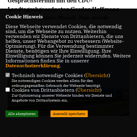
Gesprächstermin mit den CDU-
Landtagsabgeordneten
Gordon Hoffmann
Cookie Hinweis
und
Nicole Walter-Mundt
. Man werde
versuchen, ein vorhandenes
Diese Webseite verwendet Cookies, die notwendig
sind, um die Webseite zu nutzen. Weiterhin
Schienenfahrzeug dafür umzubauen. Das
verwenden wir Dienste von Drittanbietern, die uns
helfen, unser Webangebot zu verbessern (Website-
könne man in Putlitz selbst machen.
Optmierung). Für die Verwendung bestimmter
Dienste, benötigen wir Ihre Einwilligung. Ihre
Einwilligung können Sie jederzeit widerrufen. Weitere
Informationen finden Sie in unserer
Datenschutzerklärung
.
Technisch notwendige Cookies (
Übersicht
)
Die notwendigen Cookies werden allein für den
ordnungsgemäßen Gebrauch der Webseite benötigt.
Cookies von Drittanbietern (
Übersicht
)
Zur Optimierung unserer Webseite binden wir Dienste und
Angebote von Drittanbietern ein.
Alle akzeptieren
Auswahl speichern