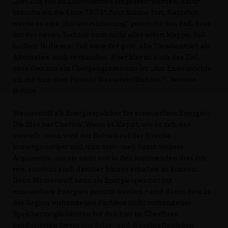
Der Zug soll im Linienbetrieb eingesetzt werden, dafür
brauche ich die Linie 73/74“, fuhr Böhme fort. Natürlich
werde es eine „Rückversicherung“ geben für den Fall, dass
mit der neuen Technik noch nicht alles sofort klappe. Soll
heißen: In diesem Fall wäre der gute, alte Dieselantrieb als
Alternative noch vorhanden. Aber klar ist auch das Ziel,
dass dies nur ein Übergangsszenario ist: „Am Ende möchte
ich mit hun-dert Prozent Wasserstofffahren “ , betonte
Böhme .
Wasserstoff als Energiespeicher für erneuerbare Energien
Die Idee hat Charme: Wenn es klappt, wie er sich das
vorstellt, dann wird der Betrieb auf der Strecke
kostengünstiger und man sam- melt damit weitere
Argumente, um sie nicht nur in den kommenden drei Jah-
ren, sondern auch darüber hinaus erhalten zu können.
Denn Wasserstoff kann als Energiespeicher für
erneuerbare Energien genutzt werden – und damit dem in
der Region vorhandenen Problem nicht vorhandener
Speichermöglichkeiten für den hier im Überfluss
produzierten Strom aus Solar- und Windkraftanlagen