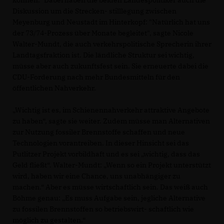
Diskussion um die Strecken- stilllegung zwischen
Meyenburg und Neustadt im Hinterkopf: "Natürlich hat uns
der 73/74-Prozess über Monate begleitet", sagte Nicole
Walter-Mundt, die auch verkehrspolitische Sprecherin ihrer
Landtagsfraktion ist. Die ländliche Struktur sei wichtig,
müsse aber auch zukunftsfest sein. Sie erneuerte dabei die
CDU-Forderung nach mehr Bundesmitteln für den
öffentlichen Nahverkehr.
Wichtig ist es, im Schienennahverkehr attraktive Angebote
zu haben“, sagte sie weiter. Zudem müsse man Alternativen
zur Nutzung fossiler Brennstoffe schaffen und neue
Technologien vorantreiben. In dieser Hinsicht sei das
Putlitzer Projekt vorbildhaft und es sei „wichtig, dass das
Geld fließt“. Walter-Mundt: „Wenn so ein Projekt unterstützt
wird, haben wir eine Chance, uns unabhängiger zu
machen.“ Aber es müsse wirtschaftlich sein. Das weiß auch
Böhme genau: „Es muss Aufgabe sein, jegliche Alternative
zu fossilen Brennstoffen so betriebswirt- schaftlich wie
möglich zu gestalten.“